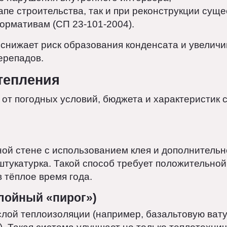
адь внутри дома;
без нарушения внутреннего интерьера;
этапе строительства, так и при реконструкци
 нормативам (СП 23-101-2004).
ие снижает риск образования конденсата и уве
 перепадов.
утепления
ит от погодных условий, бюджета и характери
ужной стене с использованием клея и дополнит
я штукатурка. Такой способ требует положите
 в тёплое время года.