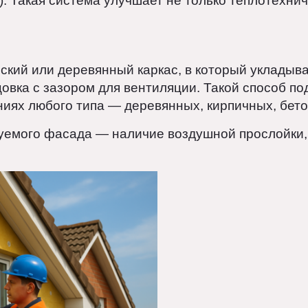
хслойный «пирог»)
у, слой теплоизоляции (например, базальтовую
т. п.). Такая система улучшает не только тепло
д
ческий или деревянный каркас, в который укл
ицовка с зазором для вентиляции. Такой спос
зданиях любого типа — деревянных, кирпичных,
ируемого фасада — наличие воздушной просл