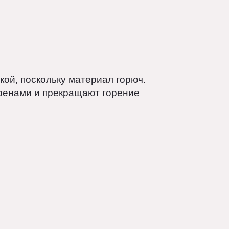
в двух основных вариантах:
ицовкой, поскольку материал горюч.
типиренами и прекращают горение