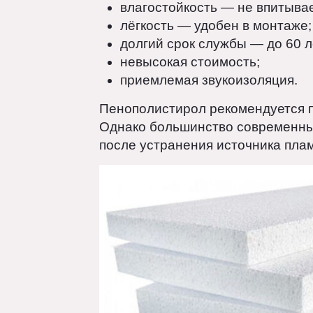
Получают путём вспенивания п
прессованный (ПСБ) и экстру
Преимущества:
низкая теплопроводность;
влагостойкость — не впитыв
лёгкость — удобен в монта
долгий срок службы — до 60
невысокая стоимость;
приемлемая звукоизоляция
Пенополистирол рекомендуется
Однако большинство современ
после устранения источника п