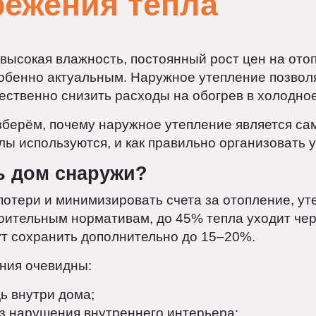
режения тепла
ы, высокая влажность, постоянный рост цен на
особенно актуальным. Наружное утепление по
ущественно снизить расходы на обогрев в хол
 разберём, почему наружное утепление являе
иалы используются, и как правильно организо
ять дом снаружи?
лопотери и минимизировать счета за отоплени
строительным нормативам, до 45% тепла уходи
огут сохранить дополнительно до 15–20%.
ления очевидны: