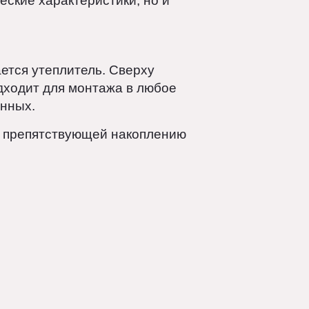
 вату) и декоративную облицовку
технические характеристики, но и
адывается утеплитель. Сверху
об подходит для монтажа в любое
 бетонных.
ойки, препятствующей накоплению