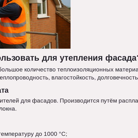
пользовать для утепления фас
т большое количество теплоизоляционных мат
к теплопроводность, влагостойкость, долговеч
 вата
плителей для фасадов. Производится путём р