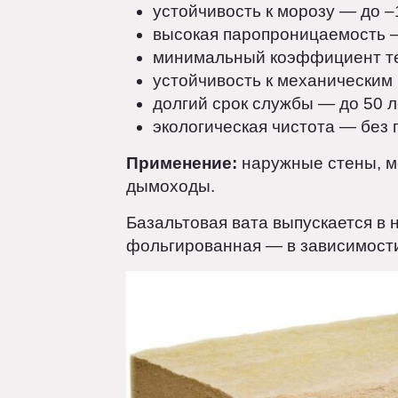
последующим формованием в 
Преимущества:
негорючесть — выдерживает
устойчивость к морозу — до
высокая паропроницаемост
минимальный коэффициент
устойчивость к механически
долгий срок службы — до 50
экологическая чистота — бе
Применение:
наружные стены,
дымоходы.
Базальтовая вата выпускается 
фольгированная — в зависимос