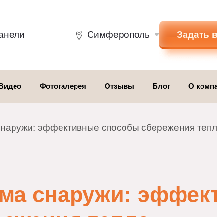
Зад
е панели
Симферополь
Видео
Фотогалерея
Отзывы
Блог
О
а снаружи: эффективные способы сбережения
дома снаружи: эфф