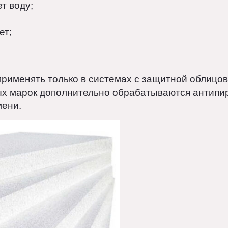
олистирола с добавлением газа. Выпускается 
дированный (ЭППС).
ает воду;
же;
 лет;
.
 применять только в системах с защитной обл
ных марок дополнительно обрабатываются ан
ламени.