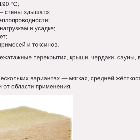
волокна.
 температуру до 1000 °C;
 –190 °C;
ь — стены «дышат»;
 теплопроводности;
м нагрузкам и усадке;
 лет;
з примесей и токсинов.
 межэтажные перекрытия, крыши, чердаки, са
в нескольких вариантах — мягкая, средней жёс
ти от области применения.