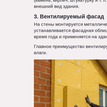
2. Слоистый фасад (трё
Включает в себя несущую стен
(камень, кирпич, штукатурку и 
внешний вид здания.
3. Вентилируемый фаса
На стены монтируется металли
устанавливается фасадная обл
время года и применяется на 
Главное преимущество вентил
влаги.